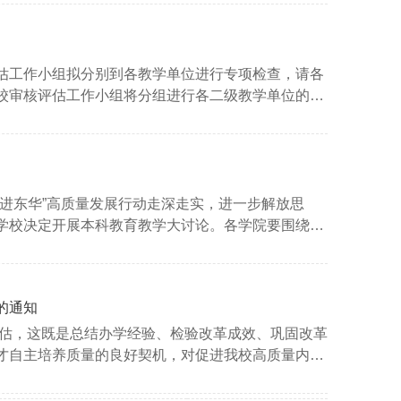
估工作小组拟分别到各教学单位进行专项检查，请各
校审核评估工作小组将分组进行各二级教学单位的自
料：1.学院自评自建工作开展情况；2.审核评估自
进东华”高质量发展行动走深走实，进一步解放思
学校决定开展本科教育教学大讨论。各学院要围绕专
况和成果成效及时在学校、学院专题网页和微信微博
的通知
评估，这既是总结办学经验、检验改革成效、巩固改革
才自主培养质量的良好契机，对促进我校高质量内涵
髓要义，做到人人关心、人人知晓、人人参与、人人