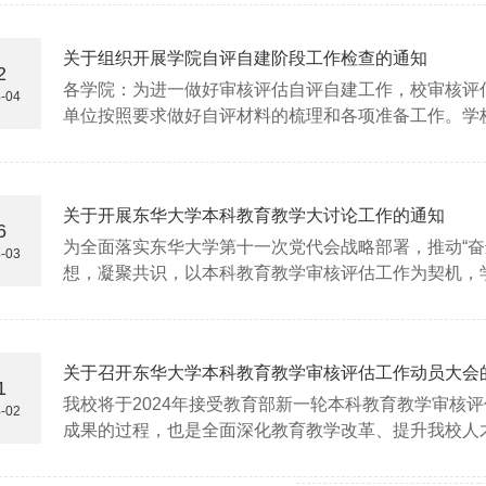
下：一、指导思想坚持...
关于组织开展学院自评自建阶段工作检查的通知
2
各学院：为进一做好审核评估自评自建工作，校审核评
-04
单位按照要求做好自评材料的梳理和各项准备工作。学
评工作检查。各教学单位需要在专项检查前准备好以下材
评报告及支撑材料；...
关于开展东华大学本科教育教学大讨论工作的通知
6
为全面落实东华大学第十一次党代会战略部署，推动“奋
-03
想，凝聚共识，以本科教育教学审核评估工作为契机，
题清单，组织形式多样、求真务实的研讨活动，进展情
等平台上宣传报道，...
关于召开东华大学本科教育教学审核评估工作动员大会
1
我校将于2024年接受教育部新一轮本科教育教学审核
-02
成果的过程，也是全面深化教育教学改革、提升我校人
式发展具有重要意义。为深入理解和把握审核评估的精
担责，实现以评促建...