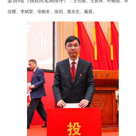
委员9名（按姓氏笔画排序）：
王云骏、王新厚、叶晓燕、李
佳耀、李斌荣、张晓冬、徐玥、黄东生、戴蓉。